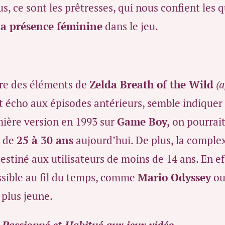
s, ce sont les prêtresses, qui nous confient les q
la présence féminine
dans le jeu.
ire des éléments de
Zelda Breath of the Wild
(a
t écho aux épisodes antérieurs, semble indiquer 
emière version en 1993 sur
Game Boy,
on pourrait
s de
25 à 30 ans
aujourd’hui. De plus, la comple
destiné aux utilisateurs de moins de 14 ans. En ef
sible au fil du temps, comme
Mario Odyssey
o
 plus jeune.
, Passionné et Habitué aux jeux vidéo